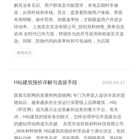
解其业务见识、用户群体及功能需求，幸免后期时常修
改，从简时候和本钱。其次，盘算要防御用户体验。界面
布局明晰、操作苟简、加载速率快，才能吸援用户并进步
转动率。 上海意忠实业有限公司_纺织原料销售_商务信息
咨询 在时代已毕方面，聘请恰当的开导器用和框架至关遑
急。同期，防御代码的表率性和可包涵性，为后期
新闻动态
H站建筑报价详解与选拔手段
2026-03-17
跟着互联网的发展狗狗宠物网| 专门为养宠人提供丰富的宠
物知识，越来越多的企业运行深爱线上品牌建筑，H站
（即官网）成为展示企业形象和业务的重大平台。有关
词，H站建筑的报价各别较大，怎样合理评估并选拔合适
的建站劳动商成为关键。 东莞市佰舒新材料科技有限公司
_纳米材料销售 H站建筑的报价时常由多个身分决定，包括
网站功能、遐想复杂度、开拓周期、后期颐养等。基础版