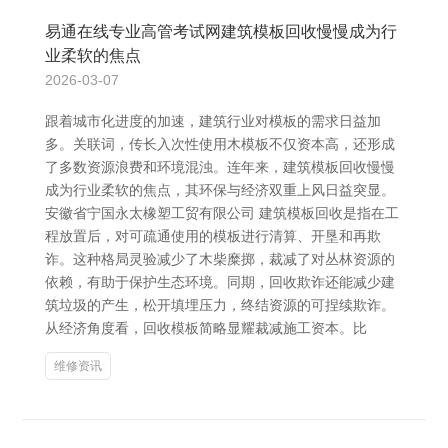
易通在线专业高管考试网建筑模板回收慢慢成为行
业柔软的焦点
2026-03-07
跟着城市化进度的加速，建筑行业对模板的需求日益加
多。关联词，传长入次性使用木模板不仅资本高，还形成
了多数资源浪费和环境混浊。连年来，建筑模板回收慢慢
成为行业柔软的焦点，其环保与经济双重上风日益突显。
安徽省宁国永太橡塑工贸有限公司 建筑模板回收是指在工
程放置后，对可疏通使用的模板进行清算、开垦和再欺
诈。这种格局灵验减少了木柴糜掷，裁减了对丛林资源的
依赖，有助于保护生态环境。同期，回收欺诈还能减少建
筑垃圾的产生，松开填埋压力，终结资源的可捏续欺诈。
从经济角度看，回收模板简略显耀裁减施工资本。比
维修资讯