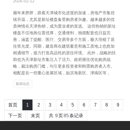
2026-02-12
频年来胖胖，跟着天津城市化进度的加速，房地产市集捏
续升温，尤其是新址楼盘备受购房者兴趣。越来越多的优
质神情在天津热销，成为置业者的首选。 这些热销的新址
楼盘不仅地舆位置优厚，交通便利，独揽配套也日益完
善，涵盖了提醒、医疗、交易等多个方面，极大培植了居
住答允度。同期，建造商在建筑蓄意和施工质地上也愈加
精通细节，接力打造高品性的居住环境。 此外，战略的扶
助也为天津新址市集注入了活力。政府握住优化购房战
略，裁汰购房门槛，勾引更多投资者和刚需购房者入市。
相配是在一些重心发展区域，如滨海新区、津南区等，
新闻动态
首页
1
2
3
4
5
6
7
8
9
下一页
末页
共
9
页
85
条记录