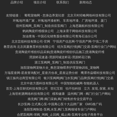
品牌介绍
项目介绍
联系我们
新闻动态
友情链接：
葡萄宠物网 - 您身边养宠社群
北京天时经略网络科技有限公司
环氧地坪漆厂家，环氧地坪漆材料、车库地坪漆、厂房地坪漆、厦门
宿州泵阀网_泵阀门_制造供应泵阀门
上海思颖航科技有限公司
鹤岗陶瓷纤维模块公司
上海沫霄子网络科技有限公司
加油青海 - 中国石化销售股份有限公司青海石油分公司
北京芸筱科技有限公司-官网
宁强房产信息网-宁强房产网-宁强二手房
教育咨询 北京闵夏教育科技有限公司
绍兴泵阀|行情|阀门交易-泵阀行业门户网站
贵港陶瓷纤维纺织品采购|贵港陶瓷纤维纺织品施工|贵港陶瓷纤维
渭源鲜花速递-渭源同城送鲜花-渭源鲜花订购
湛江泵阀网_泵阀门_制造供应泵阀门
洛阳宠物网宠物大全_教您宠物喂养护理宠物训练_宠物网
方瑞星座网-星座查询配对_星座月份表_星座运势分析
鹰潭市焱曜科技有限公司
镇江振尚达商贸有限公司
银川泵阀网|阀门|水泵|阀门品牌|泵阀行情|阀门交易
北京中政方圆科技有限公司
中国智能机械网-智能机器人
首页-上海百财优科技有限公司
世纪互联
怕不怕科技
立方. 发现, 探索, 未知
上海世柜溏网络科技有限公司
槿和健康
温州阀门网 - 阀门行业门户网站
南充阀门网-阀门采购,阀门销售的专业交易平台
长沙泵阀-立式离心泵-中国离心泵十大品牌厂家
GMG推广码
洛阳泵阀制造-泵阀,水泵,阀门,泵阀领域专业门户网站
合肥泵阀网-球阀_闸阀_止回阀_截止阀-泵阀专业电子商务平台