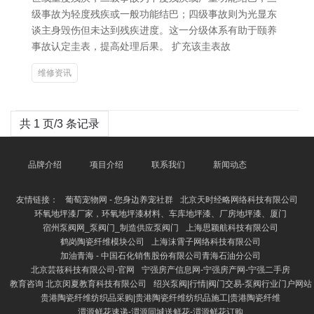
级事故为轻度残疾或一般功能结巴；四级事故则为光显东
谈主身毁伤但未达到残疾进度。这一分级体系有助于颐养
事故认定圭表，提高处理后果。 扩充该圭表故
维修资讯
共 1 页/3 条记录
品牌介绍
项目介绍
联系我们
新闻动态
友情链接：
葡萄宠物网 - 您身边养宠社群
北京天时经略网络科技有限公司
环氧地坪漆厂家，环氧地坪漆材料、车库地坪漆、厂房地坪漆、厦门
宿州泵阀网_泵阀门_制造供应泵阀门
上海思颖航科技有限公司
鹤岗陶瓷纤维模块公司
上海沫霄子网络科技有限公司
加油青海 - 中国石化销售股份有限公司青海石油分公司
北京芸筱科技有限公司-官网
宁强房产信息网-宁强房产网-宁强二手房
教育咨询 北京闵夏教育科技有限公司
绍兴泵阀|行情|阀门交易-泵阀行业门户网站
贵港陶瓷纤维纺织品采购|贵港陶瓷纤维纺织品施工|贵港陶瓷纤维
渭源鲜花速递-渭源同城送鲜花-渭源鲜花订购