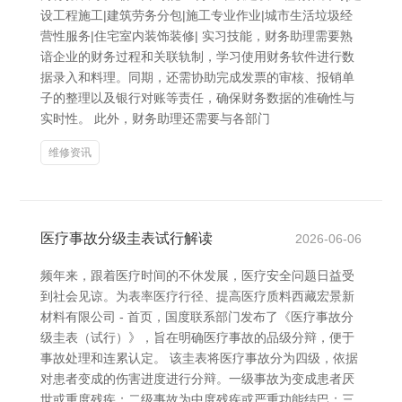
设工程施工|建筑劳务分包|施工专业作业|城市生活垃圾经
营性服务|住宅室内装饰装修| 实习技能，财务助理需要熟
谙企业的财务过程和关联轨制，学习使用财务软件进行数
据录入和料理。同期，还需协助完成发票的审核、报销单
子的整理以及银行对账等责任，确保财务数据的准确性与
实时性。 此外，财务助理还需要与各部门
维修资讯
医疗事故分级圭表试行解读
2026-06-06
频年来，跟着医疗时间的不休发展，医疗安全问题日益受
到社会见谅。为表率医疗行径、提高医疗质料西藏宏景新
材料有限公司 - 首页，国度联系部门发布了《医疗事故分
级圭表（试行）》，旨在明确医疗事故的品级分辩，便于
事故处理和连累认定。 该圭表将医疗事故分为四级，依据
对患者变成的伤害进度进行分辩。一级事故为变成患者厌
世或重度残疾；二级事故为中度残疾或严重功能结巴；三