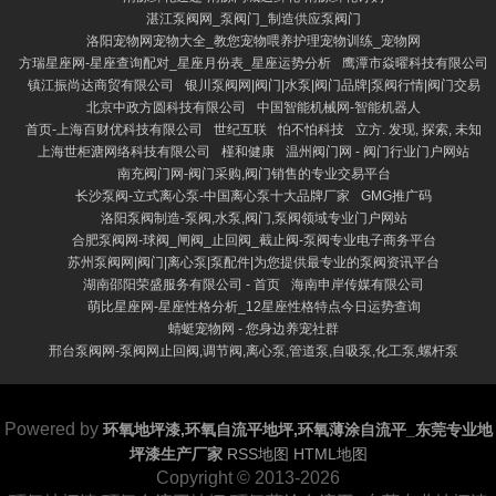
湛江泵阀网_泵阀门_制造供应泵阀门
洛阳宠物网宠物大全_教您宠物喂养护理宠物训练_宠物网
方瑞星座网-星座查询配对_星座月份表_星座运势分析
鹰潭市焱曜科技有限公司
镇江振尚达商贸有限公司
银川泵阀网|阀门|水泵|阀门品牌|泵阀行情|阀门交易
北京中政方圆科技有限公司
中国智能机械网-智能机器人
首页-上海百财优科技有限公司
世纪互联
怕不怕科技
立方. 发现, 探索, 未知
上海世柜溏网络科技有限公司
槿和健康
温州阀门网 - 阀门行业门户网站
南充阀门网-阀门采购,阀门销售的专业交易平台
长沙泵阀-立式离心泵-中国离心泵十大品牌厂家
GMG推广码
洛阳泵阀制造-泵阀,水泵,阀门,泵阀领域专业门户网站
合肥泵阀网-球阀_闸阀_止回阀_截止阀-泵阀专业电子商务平台
苏州泵阀网|阀门|离心泵|泵配件|为您提供最专业的泵阀资讯平台
湖南邵阳荣盛服务有限公司 - 首页
海南申岸传媒有限公司
萌比星座网-星座性格分析_12星座性格特点今日运势查询
蜻蜓宠物网 - 您身边养宠社群
邢台泵阀网-泵阀网止回阀,调节阀,离心泵,管道泵,自吸泵,化工泵,螺杆泵
Powered by
环氧地坪漆,环氧自流平地坪,环氧薄涂自流平_东莞专业地
坪漆生产厂家
RSS地图
HTML地图
Copyright
© 2013-2026