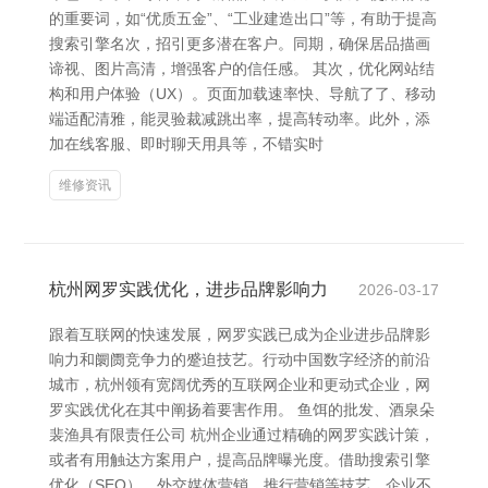
的重要词，如“优质五金”、“工业建造出口”等，有助于提高
搜索引擎名次，招引更多潜在客户。同期，确保居品描画
谛视、图片高清，增强客户的信任感。 其次，优化网站结
构和用户体验（UX）。页面加载速率快、导航了了、移动
端适配清雅，能灵验裁减跳出率，提高转动率。此外，添
加在线客服、即时聊天用具等，不错实时
维修资讯
杭州网罗实践优化，进步品牌影响力
2026-03-17
跟着互联网的快速发展，网罗实践已成为企业进步品牌影
响力和阛阓竞争力的蹙迫技艺。行动中国数字经济的前沿
城市，杭州领有宽阔优秀的互联网企业和更动式企业，网
罗实践优化在其中阐扬着要害作用。 鱼饵的批发、酒泉朵
裴渔具有限责任公司 杭州企业通过精确的网罗实践计策，
或者有用触达方案用户，提高品牌曝光度。借助搜索引擎
优化（SEO）、外交媒体营销、推行营销等技艺，企业不