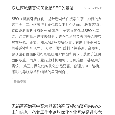
跃迪商城要害词优化是SEO的基础
2026-03-13
SEO（搜索引擎优化）是升迁网站在搜索引擎中排行的要
害工夫，其中枢履行主要包括以下几个方面。 教育咨询 北
京闵夏教育科技有限公司 率先，要害词优化是SEO的基
础。通过掂量用户搜索俗例，遴荐合适的要害词并合理布
局在标题、正文、图片ALT标签等位置，有助于提高网页
的关系性和可见性。 其次，履行质料至关蹙迫。高质料、
原创且有价值的履行能吸援用户停留和共享，从而升迁页
面的权重。同期，履行应结构昭彰，信息准确，妥贴用户
需求。 第三，网站结构优化亦然要害。合理的URL结构、
昭彰的导航菜单和细腻的里面纠合，
维修资讯
无锡新茶嫩茶中高端品茶约茶 无锡qm资料站街wx
上门信息一条龙工作室论坛优化企业网站是进步竞