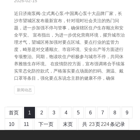
2026-02-15
近日济南泵阀-立式离心泵-中国离心泵十大品牌厂家，长
沙市望城区发布最新宣布，针对现时社会关注的热门问
题，进一步加强不停与管事，确保辖区住户生存顺次和安
全平安。 宣布指出，为进一步优化营商环境，擢升城市治
理才气，望城区将加强对要点区域、要点行业的监管力
度，畸形是对交通顺次、市容环境、安全出产等方面进行
专项整治。同期，饱读吹住户积极参与城市不停，共同休
养雅致生存环境。 在疫情防控方面，宣布强调将合手续落
实常态化防控款式，严格落实要点场面的扫码、测温、戴
口罩等条目，强化要点东说念主群的健康不停，确保
新闻动态
首页
1
2
3
4
5
6
7
8
9
10
11
下一页
末页
共
23
页
224
条记录