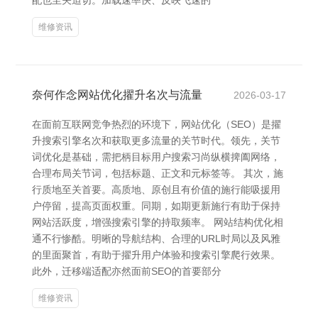
配也至关迫切。加载速率快、反映飞速的
维修资讯
奈何作念网站优化擢升名次与流量
2026-03-17
在面前互联网竞争热烈的环境下，网站优化（SEO）是擢
升搜索引擎名次和获取更多流量的关节时代。领先，关节
词优化是基础，需把柄目标用户搜索习尚纵横捭阖网络，
合理布局关节词，包括标题、正文和元标签等。 其次，施
行质地至关首要。高质地、原创且有价值的施行能吸援用
户停留，提高页面权重。同期，如期更新施行有助于保持
网站活跃度，增强搜索引擎的持取频率。 网站结构优化相
通不行惨酷。明晰的导航结构、合理的URL时局以及风雅
的里面聚首，有助于擢升用户体验和搜索引擎爬行效果。
此外，迁移端适配亦然面前SEO的首要部分
维修资讯