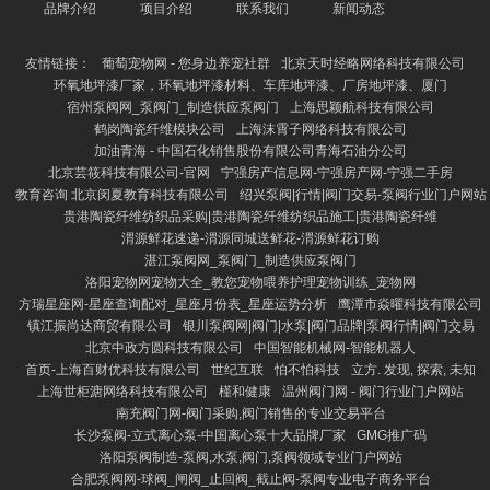
品牌介绍
项目介绍
联系我们
新闻动态
友情链接：
葡萄宠物网 - 您身边养宠社群
北京天时经略网络科技有限公司
环氧地坪漆厂家，环氧地坪漆材料、车库地坪漆、厂房地坪漆、厦门
宿州泵阀网_泵阀门_制造供应泵阀门
上海思颖航科技有限公司
鹤岗陶瓷纤维模块公司
上海沫霄子网络科技有限公司
加油青海 - 中国石化销售股份有限公司青海石油分公司
北京芸筱科技有限公司-官网
宁强房产信息网-宁强房产网-宁强二手房
教育咨询 北京闵夏教育科技有限公司
绍兴泵阀|行情|阀门交易-泵阀行业门户网站
贵港陶瓷纤维纺织品采购|贵港陶瓷纤维纺织品施工|贵港陶瓷纤维
渭源鲜花速递-渭源同城送鲜花-渭源鲜花订购
湛江泵阀网_泵阀门_制造供应泵阀门
洛阳宠物网宠物大全_教您宠物喂养护理宠物训练_宠物网
方瑞星座网-星座查询配对_星座月份表_星座运势分析
鹰潭市焱曜科技有限公司
镇江振尚达商贸有限公司
银川泵阀网|阀门|水泵|阀门品牌|泵阀行情|阀门交易
北京中政方圆科技有限公司
中国智能机械网-智能机器人
首页-上海百财优科技有限公司
世纪互联
怕不怕科技
立方. 发现, 探索, 未知
上海世柜溏网络科技有限公司
槿和健康
温州阀门网 - 阀门行业门户网站
南充阀门网-阀门采购,阀门销售的专业交易平台
长沙泵阀-立式离心泵-中国离心泵十大品牌厂家
GMG推广码
洛阳泵阀制造-泵阀,水泵,阀门,泵阀领域专业门户网站
合肥泵阀网-球阀_闸阀_止回阀_截止阀-泵阀专业电子商务平台