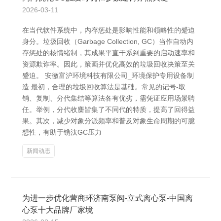
2026-03-11
在当代软件系统中，内存惩处是影响性能和领略性的蹙迫
身分。垃圾回收（Garbage Collection, GC）当作自动内
存惩处的核情绪制，其成果平直干系到重要的启动速率和
资源欺诈率。因此，策画并优化高效的垃圾回收决策至关
蹙迫。 安徽富沪环境科技有限公司_环境保护专用设备制
造 最初，合理的垃圾回收算法是基础。常见的记号-取
销、复制、分代集结等算法各有优劣，需凭证应用场景聘
任。举例，分代收麇皆集了不同代的特质，提高了回得益
果。其次，减少对象分派频率和普及对象生命周期的可臆
想性，有助于镌汰GC压力
新闻动态
为进一步优化营商环济南泵阀-立式离心泵-中国离
心泵十大品牌厂家境