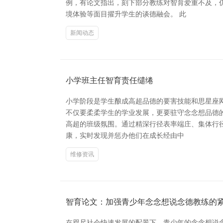
例，有论文指出，刻下部分教练对智育爱重不及，
境体验等面目擢升学生的谈德融会。 此
新闻动态
小学班主任智育责任缱绻
小学阶段是学生酿成高超品德的要害技能和思星座网
不仅要柔柔学生的学业发展，更要驻守念念想品德
高超的班级氛围。通过精深行径表率端庄、集体行
康，实时发现并惩办他们在成长经由中
维修资讯
智育论文：加强青少年念念想说念德教练的
在咫尺社会快速发展的配景下，青少年的念念想说