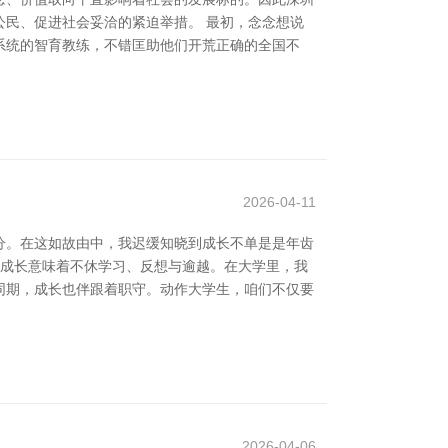
格公民、促进社会妥洽的紧迫举措。 最初，念念想说
系统的智育教练，不错匡助他们开荒正确的全国不
2026-04-11
分。在这如故由中，我迟缓知晓到成长不单是是年齿
 成长意味着不休学习、反想与逾越。在大学里，我
同期，成长也伴跟着职守。动作大学生，咱们不仅要
2026-04-06