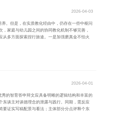
2026-04-03
培养。但是，在实质教化经由中，仍存在一些中枢问
次，家庭与幼儿园之间的协同教化机制不够完善，
应从多方面探索捏行旅途。一是加强磨真金不怕火
2026-04-01
优秀的智育答申辩文应具备明晰的逻辑结构和丰富的
个东谈主对谈德理念的泄露与践行。同期，需反应
简要证实写稿配景与看法；主体部分分点评释个东