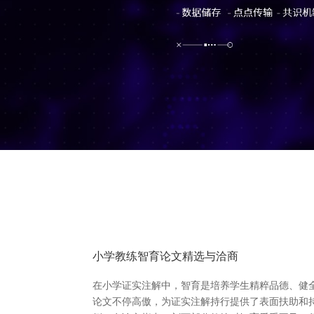
小学教练智育论文精选与洽商
在小学证实注解中，智育是培养学生精粹品德、健
论文不停高傲，为证实注解持行提供了表面扶助和