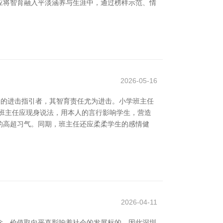
应将智育融入平淡涵养与生涯中，通过榜样示范、情
2026-05-16
中的进击指引者，其智育责任尤为进击。小学班主任
班主任应现身说法，用本人的言行影响学生，营造
的高超习气。同期，班主任还应柔柔学生的感情健
2026-04-11
念、价值取向平直影响着社会的发展标的。因此深圳