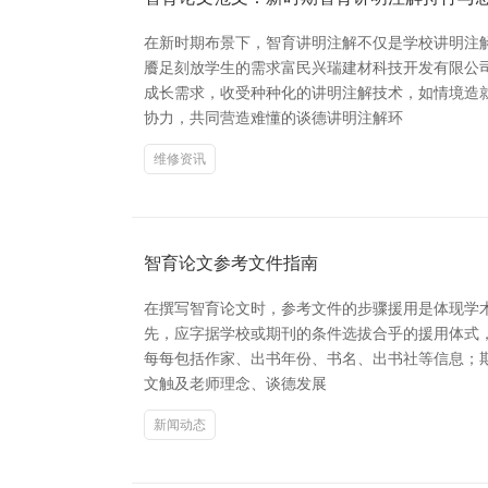
在新时期布景下，智育讲明注解不仅是学校讲明注
餍足刻放学生的需求富民兴瑞建材科技开发有限公
成长需求，收受种种化的讲明注解技术，如情境造
协力，共同营造难懂的谈德讲明注解环
维修资讯
智育论文参考文件指南
在撰写智育论文时，参考文件的步骤援用是体现学
先，应字据学校或期刊的条件选拔合乎的援用体式，如
每每包括作家、出书年份、书名、出书社等信息；
文触及老师理念、谈德发展
新闻动态