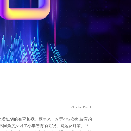
2026-05-16
负着迫切的智育包袱。频年来，对于小学教练智育的
不同角度探讨了小学智育的近况、问题及对策。举