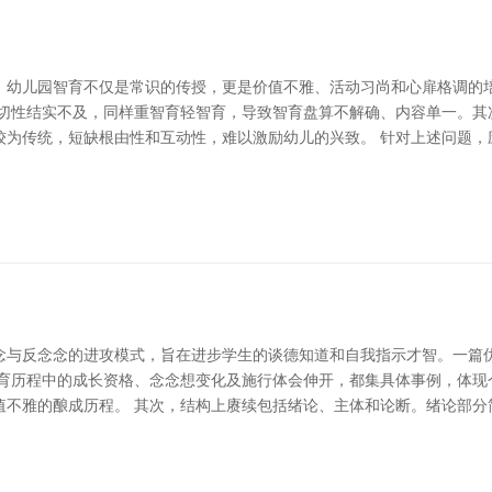
。幼儿园智育不仅是常识的传授，更是价值不雅、活动习尚和心扉格调的
热切性结实不及，同样重智育轻智育，导致智育盘算不解确、内容单一。其
较为传统，短缺根由性和互动性，难以激励幼儿的兴致。 针对上述问题，
念与反念念的进攻模式，旨在进步学生的谈德知道和自我指示才智。一篇
智育历程中的成长资格、念念想变化及施行体会伸开，都集具体事例，体现
值不雅的酿成历程。 其次，结构上赓续包括绪论、主体和论断。绪论部分