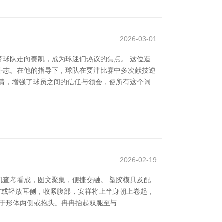
2026-03-01
球队走向奏凯，成为球迷们热议的焦点。 这位造
斗志。在他的指导下，球队在要津比赛中多次献技逆
情，增强了球员之间的信任与领会，使所有这个词
2026-02-19
查考看成，图文聚集，便捷交融。 塑胶模具及配
置于胸前或轻放耳侧，收紧腹部，安祥将上半身朝上卷起，
，双手贴于形体两侧或抱头。冉冉抬起双腿至与