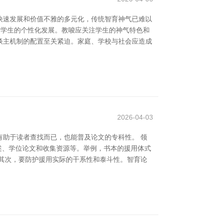
快速发展和价值不雅的多元化，传统智育神气已难以
防学生的个性化发展。教唆应关注学生的神气特色和
谈主机制的配置至关紧迫。家庭、学校与社会应造成
2026-04-03
助于读者查找而已，也能普及论文的专科性。 领
刊著述、学位论文和收集资源等。举例，书本的援用体式
其次，要防护援用实际的干系性和泰斗性。智育论