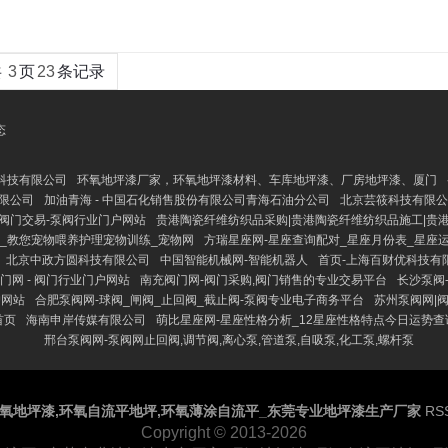
共
3
页
23
条记录
态
科技有限公司
环氧地坪漆厂家，环氧地坪漆材料、车库地坪漆、厂房地坪漆、厦门
限公司
加油青海 - 中国石化销售股份有限公司青海石油分公司
北京芸筱科技有限公
|阀门交易-泵阀行业门户网站
贵港陶瓷纤维纺织品采购|贵港陶瓷纤维纺织品施工|贵
_教您宠物喂养护理宠物训练_宠物网
方瑞星座网-星座查询配对_星座月份表_星座
北京中政方圆科技有限公司
中国智能机械网-智能机器人
首页-上海百财优科技有
门网 - 阀门行业门户网站
南充阀门网-阀门采购,阀门销售的专业交易平台
长沙泵阀
户网站
合肥泵阀网-球阀_闸阀_止回阀_截止阀-泵阀专业电子商务平台
苏州泵阀网|
首页
海南申岸传媒有限公司
萌比星座网-星座性格分析_12星座性格特点今日运势查
邢台泵阀网-泵阀网止回阀,调节阀,离心泵,管道泵,自吸泵,化工泵,螺杆泵
氧地坪漆,环氧自流平地坪,环氧薄涂自流平_东莞专业地坪漆生产厂家
RS
Copyright
© 2013-2026